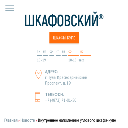
ШКАФЫ-КУПЕ
пн
вт
ср
чт
пт
cб
вс
10 -19
10-18
вых
АДРЕС:
г. Тула, Красноармейский
Проспект, д. 19
ТЕЛЕФОН:
+7 (4872) 71-01-50
Главная
Новости
Внутреннее наполнение углового шкафа-купе