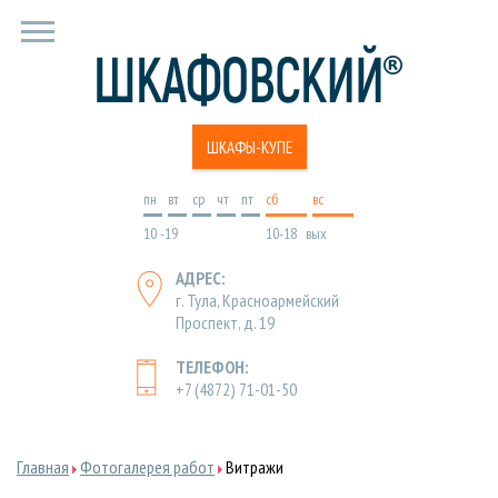
ШКАФЫ-КУПЕ
пн
вт
ср
чт
пт
cб
вс
10 -19
10-18
вых
АДРЕС:
г. Тула, Красноармейский
Проспект, д. 19
ТЕЛЕФОН:
+7 (4872) 71-01-50
Главная
Фотогалерея работ
Витражи