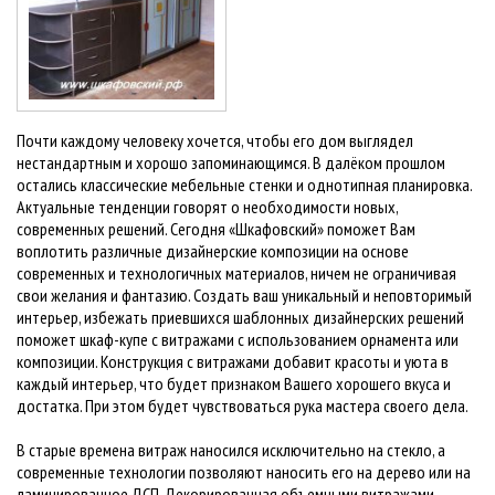
Почти каждому человеку хочется, чтобы его дом выглядел
нестандартным и хорошо запоминающимся. В далёком прошлом
остались классические мебельные стенки и однотипная планировка.
Актуальные тенденции говорят о необходимости новых,
современных решений. Сегодня «Шкафовский» поможет Вам
воплотить различные дизайнерские композиции на основе
современных и технологичных материалов, ничем не ограничивая
свои желания и фантазию. Создать ваш уникальный и неповторимый
интерьер, избежать приевшихся шаблонных дизайнерских решений
поможет шкаф-купе с витражами с использованием орнамента или
композиции. Конструкция с витражами добавит красоты и уюта в
каждый интерьер, что будет признаком Вашего хорошего вкуса и
достатка. При этом будет чувствоваться рука мастера своего дела.
В старые времена витраж наносился исключительно на стекло, а
современные технологии позволяют наносить его на дерево или на
ламинированное ДСП. Декорированная объемными витражами