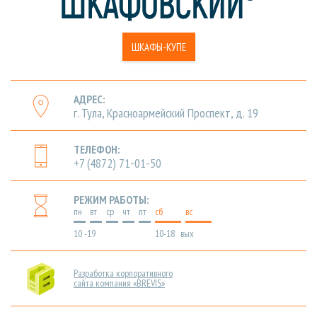
ШКАФЫ-КУПЕ
АДРЕС:
г. Тула, Красноармейский Проспект, д. 19
ТЕЛЕФОН:
+7 (4872) 71-01-50
РЕЖИМ РАБОТЫ:
пн
вт
ср
чт
пт
cб
вс
10 -19
10-18
вых
Разработка корпоративного
сайта компания «BREVIS»