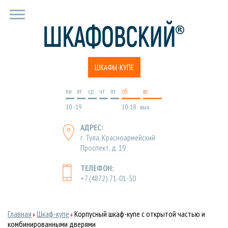
ШКАФЫ-КУПЕ
пн
вт
ср
чт
пт
cб
вс
10 -19
10-18
вых
АДРЕС:
г. Тула, Красноармейский
Проспект, д. 19
ТЕЛЕФОН:
+7 (4872) 71-01-50
Главная
Шкаф-купе
Корпусный шкаф-купе с открытой частью и
комбинированными дверями