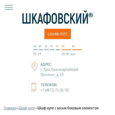
ШКАФЫ-КУПЕ
пн
вт
ср
чт
пт
cб
вс
10 -19
10-18
вых
АДРЕС:
г. Тула, Красноармейский
Проспект, д. 19
ТЕЛЕФОН:
+7 (4872) 71-01-50
Главная
Шкаф-купе
Шкаф-купе с косым боковым элементом